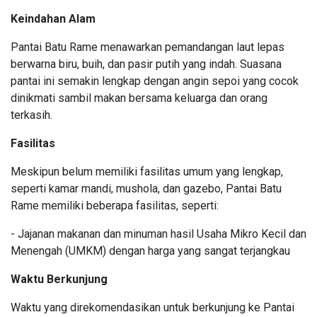
Keindahan Alam
Pantai Batu Rame menawarkan pemandangan laut lepas
berwarna biru, buih, dan pasir putih yang indah. Suasana
pantai ini semakin lengkap dengan angin sepoi yang cocok
dinikmati sambil makan bersama keluarga dan orang
terkasih.
Fasilitas
Meskipun belum memiliki fasilitas umum yang lengkap,
seperti kamar mandi, mushola, dan gazebo, Pantai Batu
Rame memiliki beberapa fasilitas, seperti:
- Jajanan makanan dan minuman hasil Usaha Mikro Kecil dan
Menengah (UMKM) dengan harga yang sangat terjangkau
Waktu Berkunjung
Waktu yang direkomendasikan untuk berkunjung ke Pantai